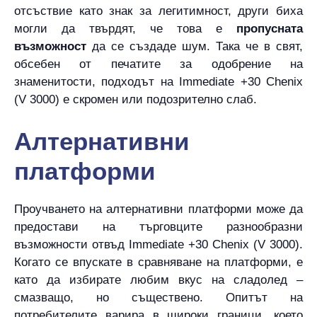
отсъствие като знак за легитимност, други биха
могли да твърдят, че това е
пропусната
възможност
да се създаде шум. Така че в свят,
обсебен от печатите за одобрение на
знаменитости, подходът на Immediate +30 Chenix
(V 3000) е скромен или подозрително слаб.
Алтернативни
платформи
Проучването на алтернативни платформи може да
предостави на търговците разнообразни
възможности отвъд Immediate +30 Chenix (V 3000).
Когато се впускате в сравняване на платформи, е
като да избирате любим вкус на сладолед –
смазващо, но съществено. Опитът на
потребителите варира в широки граници, което