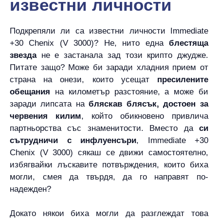
известни личности
Подкрепяли ли са известни личности Immediate
+30 Chenix (V 3000)? Не, нито една
блестяща
звезда
не е застанала зад този крипто джудже.
Питате защо? Може би заради хладния прием от
страна на онези, които усещат
пресилените
обещания
на километър разстояние, а може би
заради липсата на
бляскав блясък, достоен за
червения килим
, който обикновено привлича
партньорства със знаменитости. Вместо да
си
сътрудничи с инфлуенсъри
, Immediate +30
Chenix (V 3000) сякаш се движи самостоятелно,
избягвайки лъскавите потвърждения, които биха
могли, смея да твърдя, да го направят по-
надежден?
Докато някои биха могли да разглеждат това