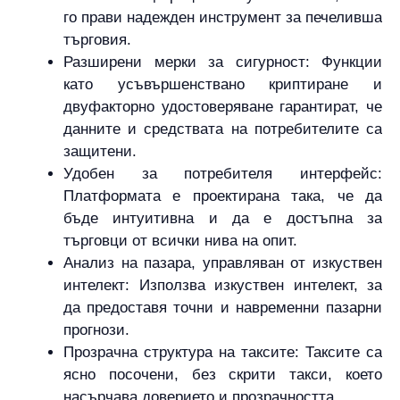
го прави надежден инструмент за печеливша
търговия.
Разширени мерки за сигурност: Функции
като усъвършенствано криптиране и
двуфакторно удостоверяване гарантират, че
данните и средствата на потребителите са
защитени.
Удобен за потребителя интерфейс:
Платформата е проектирана така, че да
бъде интуитивна и да е достъпна за
търговци от всички нива на опит.
Анализ на пазара, управляван от изкуствен
интелект: Използва изкуствен интелект, за
да предоставя точни и навременни пазарни
прогнози.
Прозрачна структура на таксите: Таксите са
ясно посочени, без скрити такси, което
насърчава доверието и прозрачността.