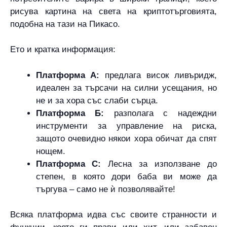
рисува картина на света на криптотърговията,
подобна на тази на Пикасо.
Ето и кратка информация:
Платформа А:
предлага висок ливъридж,
идеален за търсачи на силни усещания, но
не и за хора със слаби сърца.
Платформа Б:
разполага с надеждни
инструменти за управление на риска,
защото очевидно някои хора обичат да спят
нощем.
Платформа C:
Лесна за използване до
степен, в която дори баба ви може да
търгува – само не ѝ позволявайте!
Всяка платформа идва със своите странности и