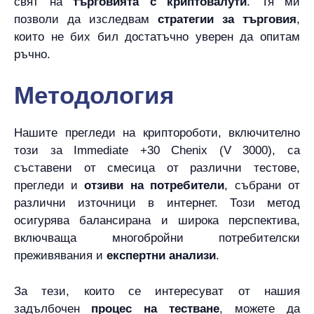
свят на
търговията с криптовалути
. Тя ми
позволи да изследвам
стратегии за търговия
,
които не бих бил достатъчно уверен да опитам
ръчно.
Методология
Нашите прегледи на криптороботи, включително
този за Immediate +30 Chenix (V 3000), са
съставени от смесица от различни тестове,
прегледи и
отзиви на потребители
, събрани от
различни източници в интернет. Този метод
осигурява балансирана и широка перспектива,
включваща многобройни потребителски
преживявания и
експертни анализи
.
За тези, които се интересуват от нашия
задълбочен
процес на тестване
, можете да