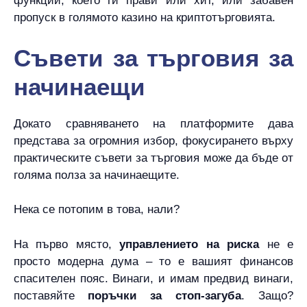
функции, което ги прави или хит, или забавен
пропуск в голямото казино на криптотърговията.
Съвети за търговия за
начинаещи
Докато сравняването на платформите дава
представа за огромния избор, фокусирането върху
практическите съвети за търговия може да бъде от
голяма полза за начинаещите.
Нека се потопим в това, нали?
На първо място,
управлението на риска
не е
просто модерна дума – то е вашият финансов
спасителен пояс. Винаги, и имам предвид винаги,
поставяйте
поръчки за стоп-загуба
. Защо?