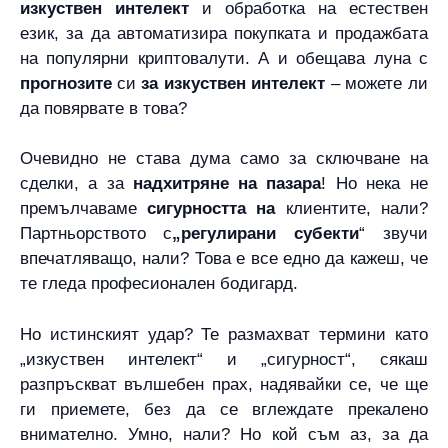
изкуствен интелект
и обработка на естествен
език, за да автоматизира покупката и продажбата
на популярни криптовалути. А и обещава луна с
прогнозите
си
за изкуствен интелект
– можете ли
да повярвате в това?
Очевидно не става дума само за сключване на
сделки, а за
надхитряне на пазара
! Но нека не
премълчаваме
сигурността на
клиентите, нали?
Партньорството с
„регулирани субекти
“ звучи
впечатляващо, нали? Това е все едно да кажеш, че
те гледа професионален бодигард.
Но истинският удар? Те размахват термини като
„изкуствен интелект“ и „сигурност“, сякаш
разпръскват вълшебен прах, надявайки се, че ще
ги приемете, без да се вглеждате прекалено
внимателно. Умно, нали? Но кой съм аз, за да