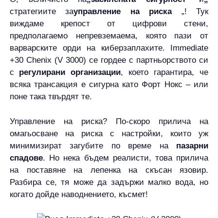
стратегиите за
управление на риска
„! Тук
виждаме крепост от цифрови стени,
предполагаемо непревземаема, която пази от
варварските орди на киберзаплахите. Immediate
+30 Chenix (V 3000) се гордее с партньорството си
с
регулирани организации
, което гарантира, че
всяка трансакция е сигурна като Форт Нокс – или
поне така твърдят те.
Управление на риска? По-скоро прилича на
омагьосване на риска с настройки, които уж
минимизират загубите по време на
пазарни
спадове
. Но нека бъдем реалисти, това прилича
на поставяне на лепенка на скъсан язовир.
Разбира се, тя може да задържи малко вода, но
когато дойде наводнението, късмет!