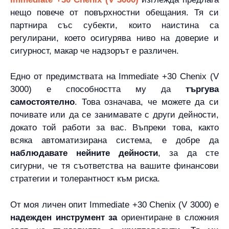
нещо повече от повърхностни обещания. Тя си
партнира със субекти, които наистина са
регулирани, което осигурява ниво на доверие и
сигурност, макар че надзорът е различен.
Едно от предимствата на Immediate +30 Chenix (V
3000) е способността му да
търгува
самостоятелно
. Това означава, че можете да си
почивате или да се занимавате с други дейности,
докато той работи за вас. Въпреки това, както
всяка автоматизирана система, е добре да
наблюдавате нейните дейности
, за да сте
сигурни, че тя съответства на вашите финансови
стратегии и толерантност към риска.
От моя личен опит Immediate +30 Chenix (V 3000) е
надежден инструмент за
ориентиране в сложния