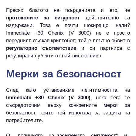
Пресях блатото на твърденията и ето, че
протоколите за сигурност
действително са
издържани. Това е почти шокиращо, нали?
Immediate +30 Chenix (V 3000) не е просто
поредният лъскав криптобот; той е плътно обвит в
регулаторно съответствие
и си партнира с
регулирани субекти от най-високо ниво.
Мерки за безопасност
След като установихме легитимността на
Immediate +30 Chenix (V 3000)
, нека сега се
съсредоточим върху конкретните мерки за
безопасност, които той използва за защита на
потребителите.
О, величието на
„засилената сигурност
“ и
„