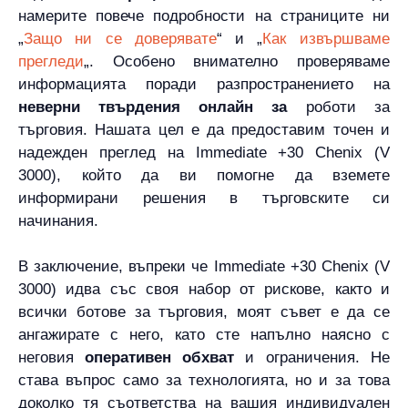
намерите повече подробности на страниците ни
„
Защо ни се доверявате
“ и „
Как извършваме
прегледи
„. Особено внимателно проверяваме
информацията поради разпространението на
неверни твърдения онлайн за
роботи за
търговия. Нашата цел е да предоставим точен и
надежден преглед на Immediate +30 Chenix (V
3000), който да ви помогне да вземете
информирани решения в търговските си
начинания.
В заключение, въпреки че Immediate +30 Chenix (V
3000) идва със своя набор от рискове, както и
всички ботове за търговия, моят съвет е да се
ангажирате с него, като сте напълно наясно с
неговия
оперативен обхват
и ограничения. Не
става въпрос само за технологията, но и за това
доколко тя съответства на вашия индивидуален