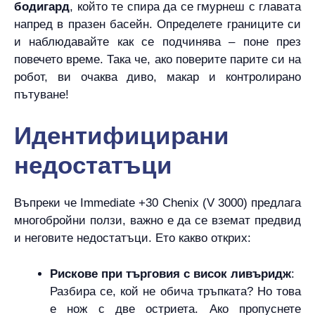
бодигард
, който те спира да се гмурнеш с главата
напред в празен басейн. Определете границите си
и наблюдавайте как се подчинява – поне през
повечето време. Така че, ако поверите парите си на
робот, ви очаква диво, макар и контролирано
пътуване!
Идентифицирани
недостатъци
Въпреки че Immediate +30 Chenix (V 3000) предлага
многобройни ползи, важно е да се вземат предвид
и неговите недостатъци. Ето какво открих:
Рискове при търговия с висок ливъридж
:
Разбира се, кой не обича тръпката? Но това
е нож с две остриета. Ако пропуснете