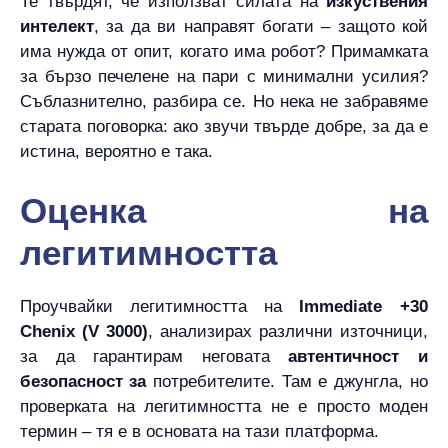
Те твърдят, че използват силата на
изкуствения
интелект
, за да ви направят богати – защото кой
има нужда от опит, когато има робот? Примамката
за бързо печелене на пари с минимални усилия?
Съблазнително, разбира се. Но нека не забравяме
старата поговорка: ако звучи твърде добре, за да е
истина, вероятно е така.
Оценка на
легитимността
Проучвайки легитимността на
Immediate +30
Chenix (V 3000)
, анализирах различни източници,
за да гарантирам неговата
автентичност и
безопасност за
потребителите. Там е джунгла, но
проверката на легитимността не е просто моден
термин – тя е в основата на тази платформа.