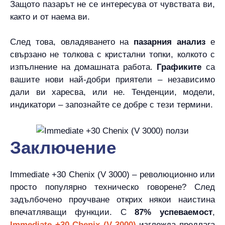
Защото пазарът не се интересува от чувствата ви,
както и от наема ви.
След това, овладяването на
пазарния анализ
е
свързано не толкова с кристални топки, колкото с
изпълнение на домашната работа.
Графиките
са
вашите нови най-добри приятели – независимо
дали ви харесва, или не. Тенденции, модели,
индикатори – запознайте се добре с тези термини.
Заключение
Immediate +30 Chenix (V 3000) – революционно или
просто популярно техническо говорене? След
задълбочено проучване открих някои наистина
впечатляващи функции. С
87% успеваемост
,
Immediate +30 Chenix (V 3000)
изглежда предлага