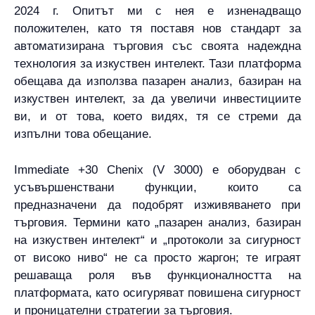
2024 г. Опитът ми с нея е изненадващо
положителен, като тя поставя нов стандарт за
автоматизирана търговия със своята надеждна
технология за изкуствен интелект. Тази платформа
обещава да използва пазарен анализ, базиран на
изкуствен интелект, за да увеличи инвестициите
ви, и от това, което видях, тя се стреми да
изпълни това обещание.
Immediate +30 Chenix (V 3000) е оборудван с
усъвършенствани функции, които са
предназначени да подобрят изживяването при
търговия. Термини като „пазарен анализ, базиран
на изкуствен интелект“ и „протоколи за сигурност
от високо ниво“ не са просто жаргон; те играят
решаваща роля във функционалността на
платформата, като осигуряват повишена сигурност
и проницателни стратегии за търговия.